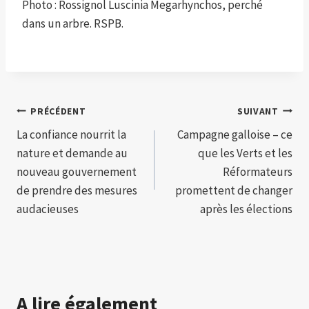
Photo : Rossignol Luscinia Megarhynchos, perché
dans un arbre. RSPB.
Navigation
PRÉCÉDENT
SUIVANT
La confiance nourrit la
Campagne galloise – ce
de
nature et demande au
que les Verts et les
l’article
nouveau gouvernement
Réformateurs
de prendre des mesures
promettent de changer
audacieuses
après les élections
A lire également