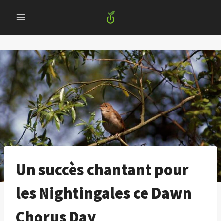
Skip
to
content
Un succès chantant pour
les Nightingales ce Dawn
Chorus Day